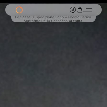
Le Spese Di Spedizione Sono A Nostro Carico.
Approfitta Della Consegna
Gratuita
.